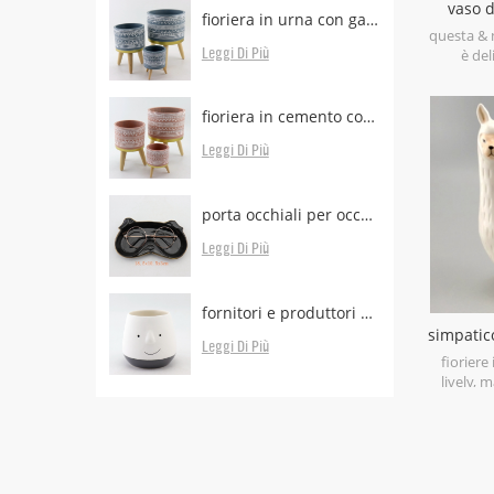
vaso d
fioriera in urna con gambe in legno
questa & n
Leggi Di Più
è del
decorazio
presenta
di piante
fioriera in cemento con gambe in legno in vendita
al
Leggi Di Più
porta occhiali per occhiali da vista per scrivania
Leggi Di Più
fornitori e produttori di piantatrici di faccia
simpatic
Leggi Di Più
co
fioriere
lively,
and hand
You may 