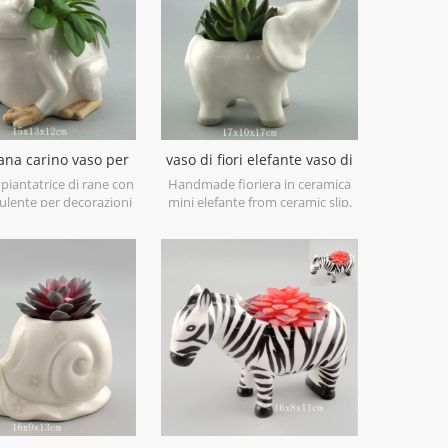
ana carino vaso per
vaso di fiori elefante vaso di
iera per la casa
ceramica bianca
piantatrice di rane con
Handmade fioriera in ceramica
culente per decorazioni
mini elefante from ceramic slip.
la casa o l'ufficio.
hand painted in a clear glaze and
finish with grey foot accent.