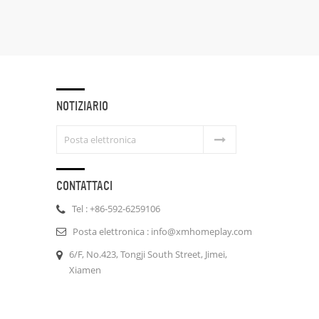
 le piante grasse con il
iantatrici di testa di
buddha.
NOTIZIARIO
CONTATTACI
Tel : +86-592-6259106
Posta elettronica : info@xmhomeplay.com
6/F, No.423, Tongji South Street, Jimei,
Xiamen