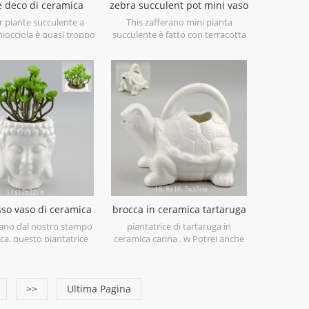
e deco di ceramica
zebra succulent pot mini vaso
asa del fiore della
in ceramica
r piante succulente a
This zafferano mini pianta
di deco della casa
hiocciola è quasi troppo
succulente è fatto con terracotta
per le parole. con un
e dipinto a mano con cura con
n bel fiore in superficie,
striscia nera per essere naturale. è
antatrice fatta a mano
piccola e carina e usata come
un ottimo compagno di
decorazione da tavolo.
ufficio.
osso vaso di ceramica
brocca in ceramica tartaruga
sta di buddha
fatta a mano
ano dal nostro stampo
piantatrice di tartaruga in
ca, questo piantatrice
ceramica carina , w Potrei anche
esta del buddha è un
fare un delizioso annaffiatoio o
co. è fatto di terracotta
brocca!
llato per proteggere le
trebbe avere un foro di
>>
Ultima Pagina
 nella parte inferiore.