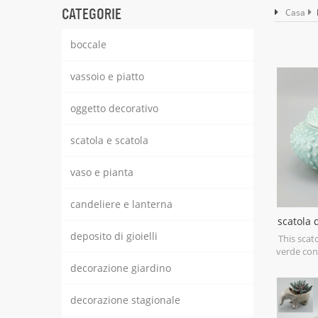
CATEGORIE
Casa
boccale
vassoio e piatto
oggetto decorativo
scatola e scatola
vaso e pianta
candeliere e lanterna
scatola d
verde
deposito di gioielli
This scato
verde con 
porcelain 
decorazione giardino
Can be use
dry food
decorazione stagionale
sa