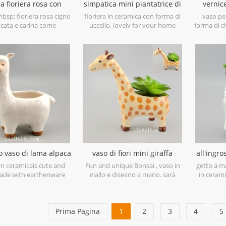
a fioriera rosa con
simpatica mini piantatrice di
vernic
fioriera cigno
uccelli in ceramica bianca
della c
bsp; fioriera rosa cigno
fioriera in ceramica con forma di
vaso pe
lumaca 
icata e carina come
uccello, lovely for your home
forma di c
ni da tavola, & nbsp; è
decor.
carino 
ta qui come piantatrice
sorriso e u
 grasse, erbe o qualsiasi
questa pi
tra piccola casa.
sarebbe 
o vaso di lama alpaca
vaso di fiori mini giraffa
all'ingr
n piante piene
animale fioriera
te
 in ceramicais cute and
Fun and unique Bonsai , vaso in
getto a m
 made with earthenware
giallo e disegno a mano. sarà
in cerami
 painted with details.
adatto per alberi bonsai, piante
della t
need it for your living
medio-piccole e piante
design uni
house.
succulente.
ed è sigi
Prima Pagina
1
2
3
4
piante. po
5
drenaggio