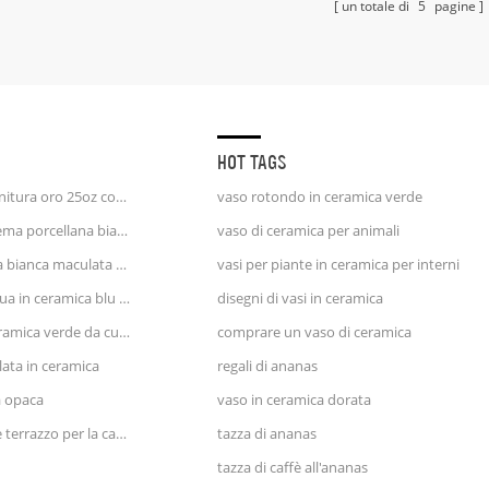
un totale di
5
ottimo per
pagine
nostro p
HOT TAGS
tazza da caffè unicorno finitura oro 25oz con finitura incisa
vaso rotondo in ceramica verde
brocca d'acqua brocca crema porcellana bianca e strisce blu
vaso di ceramica per animali
brocca di latte in ceramica bianca maculata blu e rosa
vasi per piante in ceramica per interni
grande vaso brocca d'acqua in ceramica blu e rossa
disegni di vasi in ceramica
brocca da latte piccola ceramica verde da cucina
comprare un vaso di ceramica
lata in ceramica
regali di ananas
a opaca
vaso in ceramica dorata
zara vaso in ceramica stile terrazzo per la casa con la faccia
tazza di ananas
tazza di caffè all'ananas