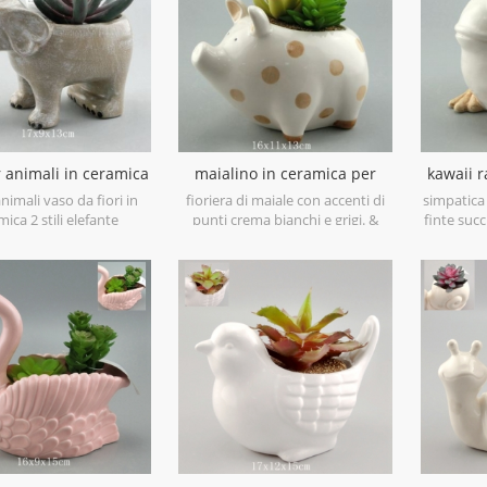
 animali in ceramica
maialino in ceramica per
kawaii r
fioriera elefante
animali
fior
nimali vaso da fiori in
fioriera di maiale con accenti di
simpatica 
ica 2 stili elefante
punti crema bianchi e grigi. &
finte suc
e fioriera cactus piante
nbsp; mini fioriera in ceramica per
per 
ore carino vaso bianco.
porcellane, sarebbe anche un
delizioso porta-spugna!