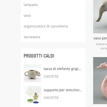
lampada
vaso
organizzatore di cancelleria
Serveware
vaso per
con 
kawaii a
ceram
succulent
PRODOTTI CALDI
grasse fi
tazza di elefante grigio con supporto per bustina di tè
Leggi Di Più
supporto per orecchini con forma di mano in ottone e vassoio
Leggi Di Più