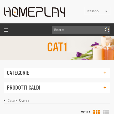
Italiano
CAT1
CATEGORIE
PRODOTTI CALDI
Casa
Ricerca
vista :
vis