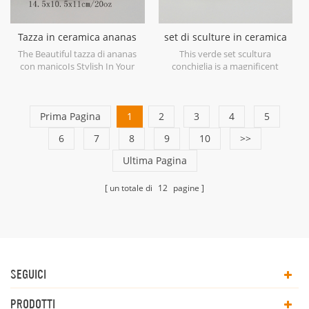
Tazza in ceramica ananas
set di sculture in ceramica
con manico dorato
verde con guscio
The Beautiful tazza di ananas
This verde set scultura
con manicoIs Stylish In Your
conchiglia is a magnificent
Home And Office.
example of ceramic at its finest
in soft shades of Green.
Prima Pagina
1
2
3
4
5
6
7
8
9
10
>>
Ultima Pagina
un totale di
12
pagine
SEGUICI
PRODOTTI