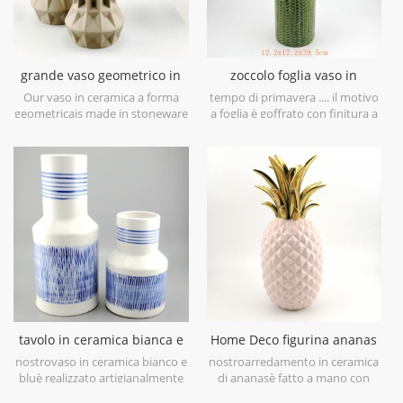
grande vaso geometrico in
zoccolo foglia vaso in
ceramica marrone set di 3
ceramica verde lime
Our vaso in ceramica a forma
tempo di primavera .... il motivo
geometricais made in stoneware
a foglia è goffrato con finitura a
with matt glaze material in
pennello antico, ti porterà in
geometric shapes,it is hand-
primavera a prima vista. è
crafted with three sizes
realizzato in gres porcellanato in
assorted,very nice fit with your
Cina, ottieni più umore
modern furniture.
primaverile prova questovaso in
ceramica verde lime.
tavolo in ceramica bianca e
Home Deco figurina ananas
blu dipinto a mano vaso
placcata oro galvanica oro
nostrovaso in ceramica bianco e
nostroarredamento in ceramica
bluè realizzato artigianalmente
di ananasè fatto a mano con
con porcellana bianca di alto
galvanica oro su foglia, smalto