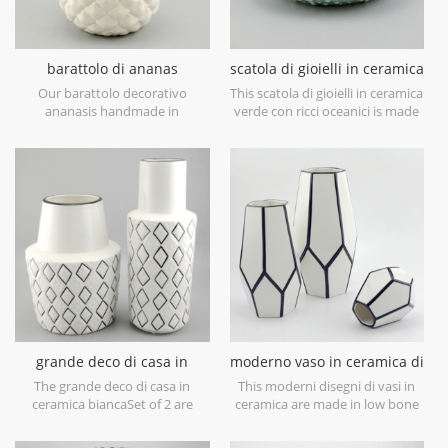
barattolo di ananas
scatola di gioielli in ceramica
decorativo bianco in
verde con ricci oceanici
Our barattolo decorativo
This scatola di gioielli in ceramica
ceramica con coperchio
ananasis handmade in
verde con ricci oceanici is made
dorato
earthenware of China,with a
in porcelain with green glossy
elegant metallic gold leaf lid,can
glaze. Can be used for jewelry
be used as a decorative
storage or dry food and goods.
canister,or decorative object
Microwave safe and food safe.
only. Can be smaller and filled
with was as a candle holder.
Hand wash only.
grande deco di casa in
moderno vaso in ceramica di
ceramica bianca
design bianco e nero
The grande deco di casa in
This moderni disegni di vasi in
ceramica biancaSet of 2 are
ceramica are made in low bone
made in low bone China
China porcelain,great catching
porcelain,is snow white with
for your home decorative