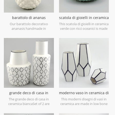
barattolo di ananas
scatola di gioielli in ceramica
decorativo bianco in
verde con ricci oceanici
Our barattolo decorativo
This scatola di gioielli in ceramica
ceramica con coperchio
ananasis handmade in
verde con ricci oceanici is made
dorato
earthenware of China,with a
in porcelain with green glossy
elegant metallic gold leaf lid,can
glaze. Can be used for jewelry
be used as a decorative
storage or dry food and goods.
canister,or decorative object
Microwave safe and food safe.
only. Can be smaller and filled
with was as a candle holder.
Hand wash only.
grande deco di casa in
moderno vaso in ceramica di
ceramica bianca
design bianco e nero
The grande deco di casa in
This moderni disegni di vasi in
ceramica biancaSet of 2 are
ceramica are made in low bone
made in low bone China
China porcelain,great catching
porcelain,is snow white with
for your home decorative