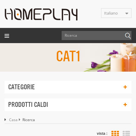
Italiano
CAT1
CATEGORIE
PRODOTTI CALDI
Casa
Ricerca
vista :
vis