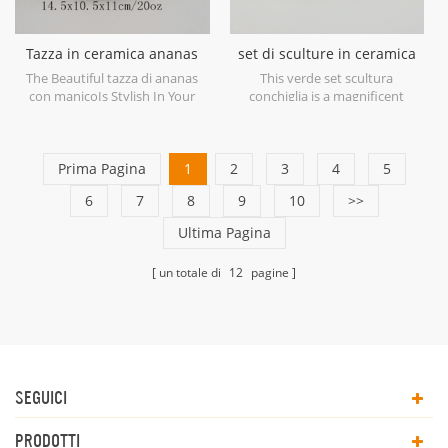
Tazza in ceramica ananas
set di sculture in ceramica
con manico dorato
verde con guscio
The Beautiful tazza di ananas
This verde set scultura
con manicoIs Stylish In Your
conchiglia is a magnificent
Home And Office.
example of ceramic at its finest
in soft shades of Green.
Prima Pagina
1
2
3
4
5
6
7
8
9
10
>>
Ultima Pagina
un totale di
12
pagine
SEGUICI
PRODOTTI