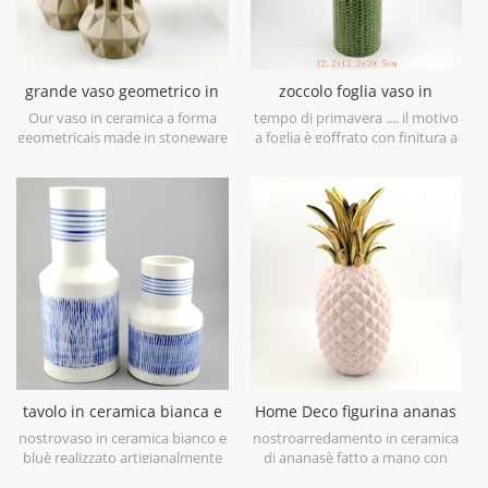
grande vaso geometrico in
zoccolo foglia vaso in
ceramica marrone set di 3
ceramica verde lime
Our vaso in ceramica a forma
tempo di primavera .... il motivo
geometricais made in stoneware
a foglia è goffrato con finitura a
with matt glaze material in
pennello antico, ti porterà in
geometric shapes,it is hand-
primavera a prima vista. è
crafted with three sizes
realizzato in gres porcellanato in
assorted,very nice fit with your
Cina, ottieni più umore
modern furniture.
primaverile prova questovaso in
ceramica verde lime.
tavolo in ceramica bianca e
Home Deco figurina ananas
blu dipinto a mano vaso
placcata oro galvanica oro
nostrovaso in ceramica bianco e
nostroarredamento in ceramica
bluè realizzato artigianalmente
di ananasè fatto a mano con
con porcellana bianca di alto
galvanica oro su foglia, smalto