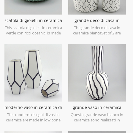
scatola di gioielli in ceramica
grande deco di casa in
verde con ricci oceanici
ceramica bianca
This scatola di gioielli in ceramica
The grande deco di casa in
verde con ricci oceanici is made
ceramica biancaSet of 2 are
in porcelain with green glossy
made in low bone China
glaze. Can be used for jewelry
porcelain,is snow white with
storage or dry food and goods.
transparent glaze on the
Microwave safe and food safe.
surface,different from the white
glaze finish. Is much more
beautiful,precious and high
value.
moderno vaso in ceramica di
grande vaso in ceramica
design bianco e nero
bianca con linee di vernice
This moderni disegni di vasi in
Questo grande vaso bianco in
nera a mano
ceramica are made in low bone
ceramica sono realizzati in
China porcelain,great catching
porcellana cinese a basso
for your home decorative
contenuto di ossa, ottimo per la