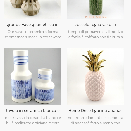
grande vaso geometrico in
zoccolo foglia vaso in
ceramica marrone set di 3
ceramica verde lime
Our vaso in ceramica a forma
tempo di primavera .... il motivo
geometricais made in stoneware
a foglia è goffrato con finitura a
with matt glaze material in
pennello antico, ti porterà in
geometric shapes,it is hand-
primavera a prima vista. è
crafted with three sizes
realizzato in gres porcellanato in
assorted,very nice fit with your
Cina, ottieni più umore
modern furniture.
primaverile prova questovaso in
ceramica verde lime.
tavolo in ceramica bianca e
Home Deco figurina ananas
blu dipinto a mano vaso
placcata oro galvanica oro
nostrovaso in ceramica bianco e
nostroarredamento in ceramica
bluè realizzato artigianalmente
di ananasè fatto a mano con
con porcellana bianca di alto
galvanica oro su foglia, smalto