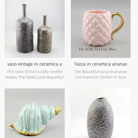
objects. Can be sold individually.
casa e per gli oggetti decorativi
di nozze. può essere venduto
singolarmente
vaso vintage in ceramica a
Tazza in ceramica ananas
collo stretto
con manico dorato
This vaso di fiori a collo stretto
The Beautiful tazza di ananas
Makes The Table Look Beautiful!
con manicoIs Stylish In Your
Home And Office.