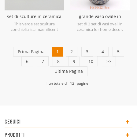
set di sculture in ceramica
grande vaso ovale in
verde con guscio
ceramica blu antico
This verde set scultura
set di 3 set di vasi ovali in
conchiglia is a magnificent
ceramica for home decor.
example of ceramic at its finest
in soft shades of Green.
Prima Pagina
1
2
3
4
5
6
7
8
9
10
>>
Ultima Pagina
un totale di
12
pagine
SEGUICI
PRODOTTI