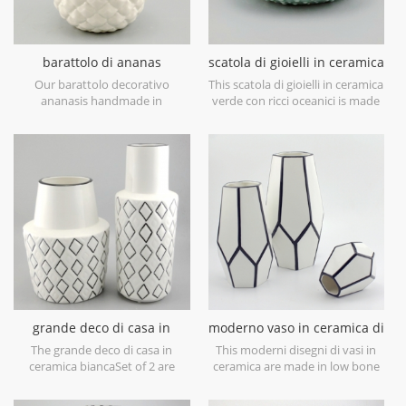
barattolo di ananas
scatola di gioielli in ceramica
decorativo bianco in
verde con ricci oceanici
Our barattolo decorativo
This scatola di gioielli in ceramica
ceramica con coperchio
ananasis handmade in
verde con ricci oceanici is made
dorato
earthenware of China,with a
in porcelain with green glossy
elegant metallic gold leaf lid,can
glaze. Can be used for jewelry
be used as a decorative
storage or dry food and goods.
canister,or decorative object
Microwave safe and food safe.
only. Can be smaller and filled
with was as a candle holder.
Hand wash only.
grande deco di casa in
moderno vaso in ceramica di
ceramica bianca
design bianco e nero
The grande deco di casa in
This moderni disegni di vasi in
ceramica biancaSet of 2 are
ceramica are made in low bone
made in low bone China
China porcelain,great catching
porcelain,is snow white with
for your home decorative