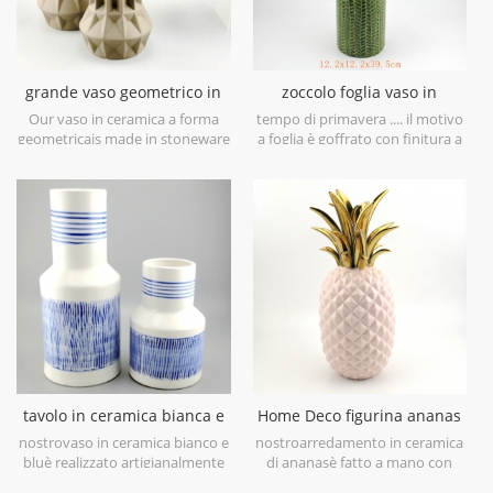
grande vaso geometrico in
zoccolo foglia vaso in
ceramica marrone set di 3
ceramica verde lime
Our vaso in ceramica a forma
tempo di primavera .... il motivo
geometricais made in stoneware
a foglia è goffrato con finitura a
with matt glaze material in
pennello antico, ti porterà in
geometric shapes,it is hand-
primavera a prima vista. è
crafted with three sizes
realizzato in gres porcellanato in
assorted,very nice fit with your
Cina, ottieni più umore
modern furniture.
primaverile prova questovaso in
ceramica verde lime.
tavolo in ceramica bianca e
Home Deco figurina ananas
blu dipinto a mano vaso
placcata oro galvanica oro
nostrovaso in ceramica bianco e
nostroarredamento in ceramica
bluè realizzato artigianalmente
di ananasè fatto a mano con
con porcellana bianca di alto
galvanica oro su foglia, smalto