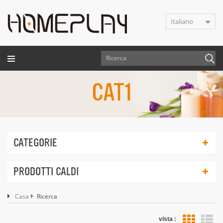
Italiano
CAT1
CATEGORIE
PRODOTTI CALDI
Casa
Ricerca
vista :
vis