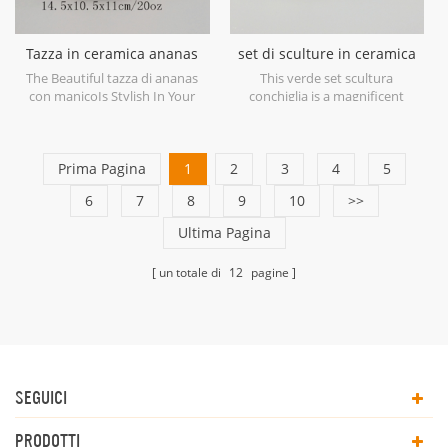
Tazza in ceramica ananas
set di sculture in ceramica
con manico dorato
verde con guscio
The Beautiful tazza di ananas
This verde set scultura
con manicoIs Stylish In Your
conchiglia is a magnificent
Home And Office.
example of ceramic at its finest
in soft shades of Green.
Prima Pagina
1
2
3
4
5
6
7
8
9
10
>>
Ultima Pagina
un totale di
12
pagine
SEGUICI
PRODOTTI