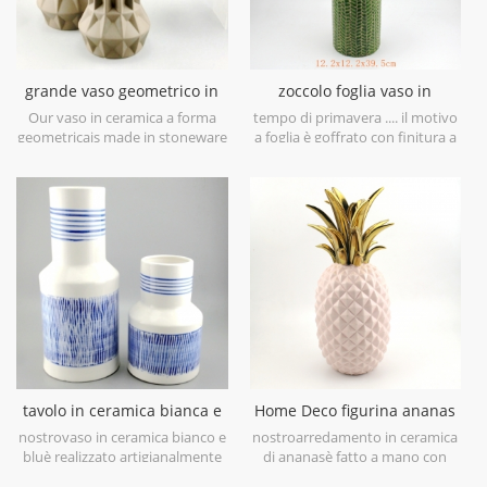
grande vaso geometrico in
zoccolo foglia vaso in
ceramica marrone set di 3
ceramica verde lime
Our vaso in ceramica a forma
tempo di primavera .... il motivo
geometricais made in stoneware
a foglia è goffrato con finitura a
with matt glaze material in
pennello antico, ti porterà in
geometric shapes,it is hand-
primavera a prima vista. è
crafted with three sizes
realizzato in gres porcellanato in
assorted,very nice fit with your
Cina, ottieni più umore
modern furniture.
primaverile prova questovaso in
ceramica verde lime.
tavolo in ceramica bianca e
Home Deco figurina ananas
blu dipinto a mano vaso
placcata oro galvanica oro
nostrovaso in ceramica bianco e
nostroarredamento in ceramica
bluè realizzato artigianalmente
di ananasè fatto a mano con
con porcellana bianca di alto
galvanica oro su foglia, smalto