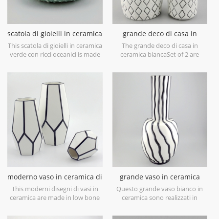
scatola di gioielli in ceramica
grande deco di casa in
verde con ricci oceanici
ceramica bianca
This scatola di gioielli in ceramica
The grande deco di casa in
verde con ricci oceanici is made
ceramica biancaSet of 2 are
in porcelain with green glossy
made in low bone China
glaze. Can be used for jewelry
porcelain,is snow white with
storage or dry food and goods.
transparent glaze on the
Microwave safe and food safe.
surface,different from the white
glaze finish. Is much more
beautiful,precious and high
value.
moderno vaso in ceramica di
grande vaso in ceramica
design bianco e nero
bianca con linee di vernice
This moderni disegni di vasi in
Questo grande vaso bianco in
nera a mano
ceramica are made in low bone
ceramica sono realizzati in
China porcelain,great catching
porcellana cinese a basso
for your home decorative
contenuto di ossa, ottimo per la