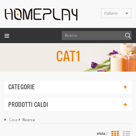
Italiano
CAT1
CATEGORIE
PRODOTTI CALDI
Casa
Ricerca
vista :
vis