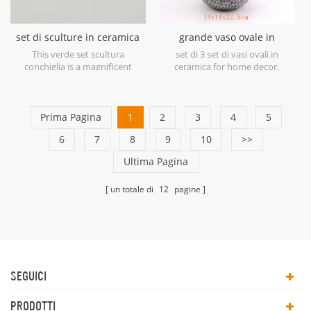
set di sculture in ceramica
grande vaso ovale in
verde con guscio
ceramica blu antico
This verde set scultura
set di 3 set di vasi ovali in
conchiglia is a magnificent
ceramica for home decor.
example of ceramic at its finest
in soft shades of Green.
Prima Pagina
1
2
3
4
5
6
7
8
9
10
>>
Ultima Pagina
un totale di
12
pagine
SEGUICI
PRODOTTI