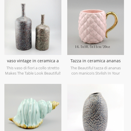
objects. Can be sold individually.
casa e per gli oggetti decorativi
di nozze. può essere venduto
singolarmente
vaso vintage in ceramica a
Tazza in ceramica ananas
collo stretto
con manico dorato
This vaso di fiori a collo stretto
The Beautiful tazza di ananas
Makes The Table Look Beautiful!
con manicoIs Stylish In Your
Home And Office.