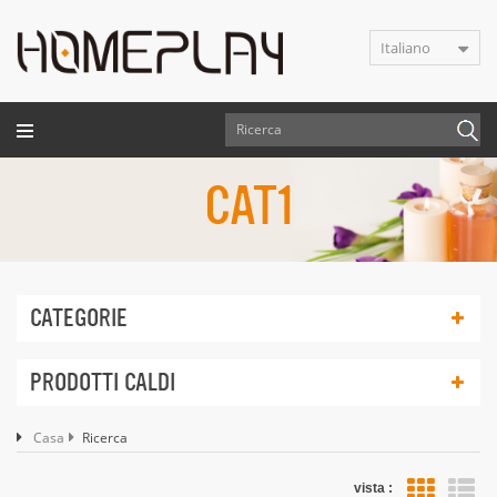
Italiano
CAT1
CATEGORIE
PRODOTTI CALDI
Casa
Ricerca
vista :
vis