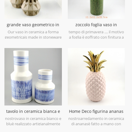
grande vaso geometrico in
zoccolo foglia vaso in
ceramica marrone set di 3
ceramica verde lime
Our vaso in ceramica a forma
tempo di primavera .... il motivo
geometricais made in stoneware
a foglia è goffrato con finitura a
with matt glaze material in
pennello antico, ti porterà in
geometric shapes,it is hand-
primavera a prima vista. è
crafted with three sizes
realizzato in gres porcellanato in
assorted,very nice fit with your
Cina, ottieni più umore
modern furniture.
primaverile prova questovaso in
ceramica verde lime.
tavolo in ceramica bianca e
Home Deco figurina ananas
blu dipinto a mano vaso
placcata oro galvanica oro
nostrovaso in ceramica bianco e
nostroarredamento in ceramica
bluè realizzato artigianalmente
di ananasè fatto a mano con
con porcellana bianca di alto
galvanica oro su foglia, smalto