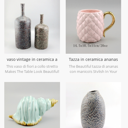
objects. Can be sold individually.
casa e per gli oggetti decorativi
di nozze. può essere venduto
singolarmente
vaso vintage in ceramica a
Tazza in ceramica ananas
collo stretto
con manico dorato
This vaso di fiori a collo stretto
The Beautiful tazza di ananas
Makes The Table Look Beautiful!
con manicoIs Stylish In Your
Home And Office.