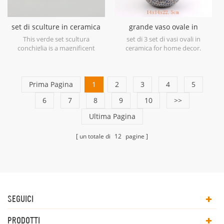
set di sculture in ceramica
grande vaso ovale in
verde con guscio
ceramica blu antico
This verde set scultura
set di 3 set di vasi ovali in
conchiglia is a magnificent
ceramica for home decor.
example of ceramic at its finest
in soft shades of Green.
Prima Pagina
1
2
3
4
5
6
7
8
9
10
>>
Ultima Pagina
un totale di
12
pagine
SEGUICI
PRODOTTI